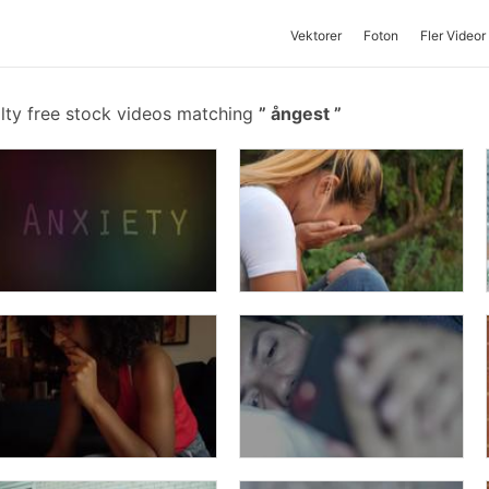
Vektorer
Foton
Fler Videor
lty free stock videos matching
ångest