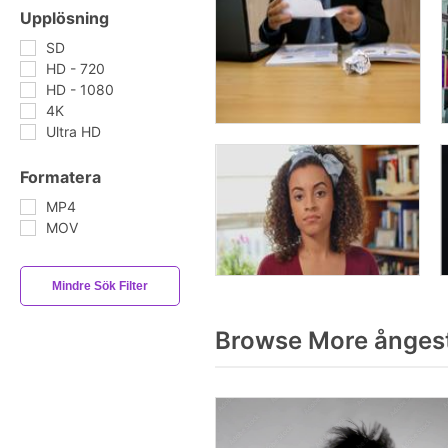
Upplösning
SD
HD - 720
HD - 1080
4K
Ultra HD
Formatera
MP4
MOV
Mindre Sök Filter
Browse More ånges