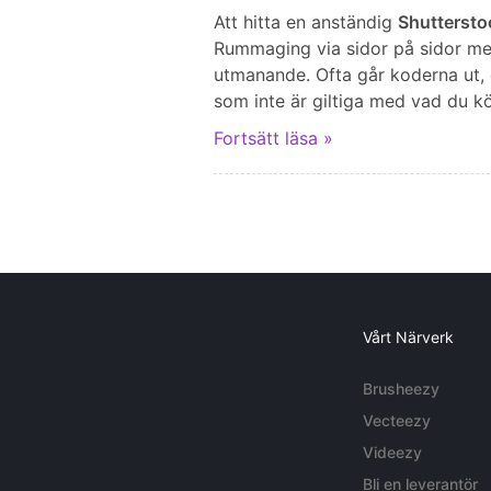
Att hitta en anständig
Shutterst
Rummaging via sidor på sidor me
utmanande. Ofta går koderna ut, el
som inte är giltiga med vad du köp
Fortsätt läsa »
Vårt Närverk
Brusheezy
Vecteezy
Videezy
Bli en leverantör