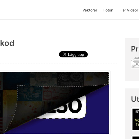
Vektorer
Foton
Fler Videor
tkod
Pr
U