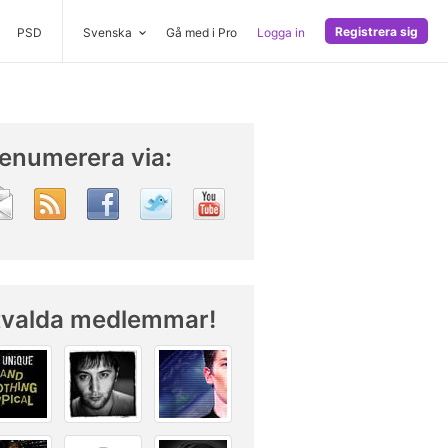
Registrera sig
PSD
Svenska
Gå med i Pro
Logga in
enumerera via:
tvalda medlemmar!