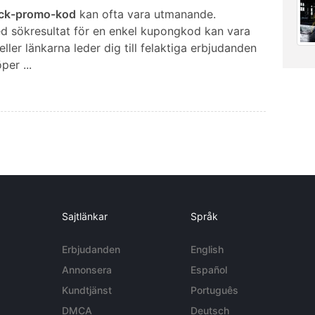
ock-promo-kod
kan ofta vara utmanande.
d sökresultat för en enkel kupongkod kan vara
ler länkarna leder dig till felaktiga erbjudanden
er ...
Sajtlänkar
Språk
Erbjudanden
English
Annonsera
Español
Kundtjänst
Português
DMCA
Deutsch