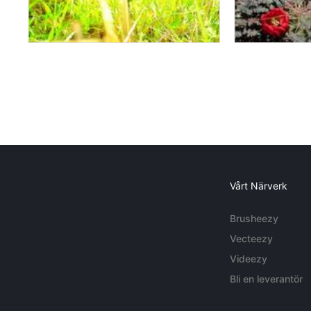
Vårt Närverk
Brusheezy
Vecteezy
Videezy
Bli en leverantör