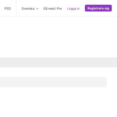
Registrera sig
PSD
Svenska
Gå med i Pro
Logga in