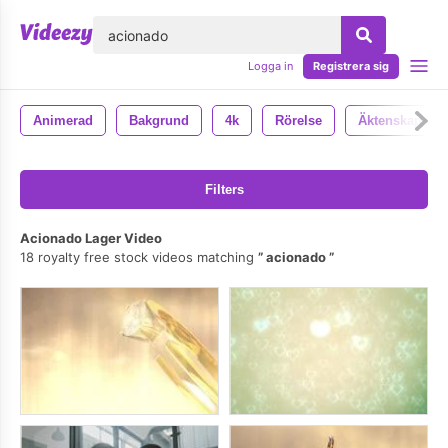
lose
Logga in
Registrera sig
Animerad
Bakgrund
4k
Rörelse
Äktenskap
Filters
Acionado Lager Video
18 royalty free stock videos matching
acionado