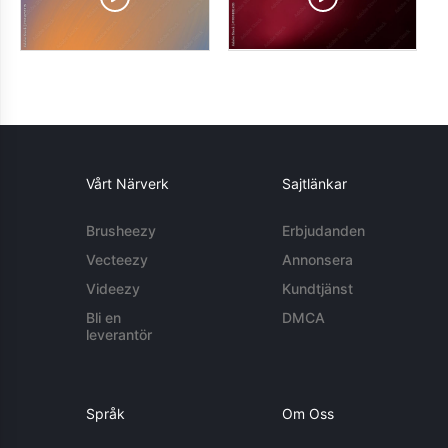
Vårt Närverk
Sajtlänkar
Brusheezy
Erbjudanden
Vecteezy
Annonsera
Videezy
Kundtjänst
Bli en
DMCA
leverantör
Språk
Om Oss