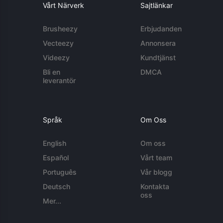
Vårt Närverk
Sajtlänkar
Brusheezy
Erbjudanden
Vecteezy
Annonsera
Videezy
Kundtjänst
Bli en
DMCA
leverantör
Språk
Om Oss
English
Om oss
Español
Vårt team
Português
Vår blogg
Deutsch
Kontakta
oss
Mer...