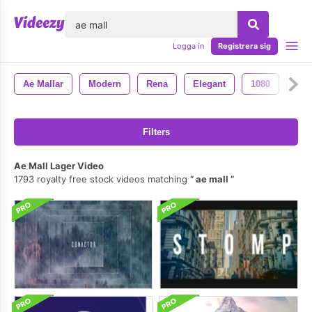
lose
Logga in
Registrera sig
Ae Mallar
Modern
Rena
Elegant
1080
Bil
Filters
Ae Mall Lager Video
1793 royalty free stock videos matching
ae mall