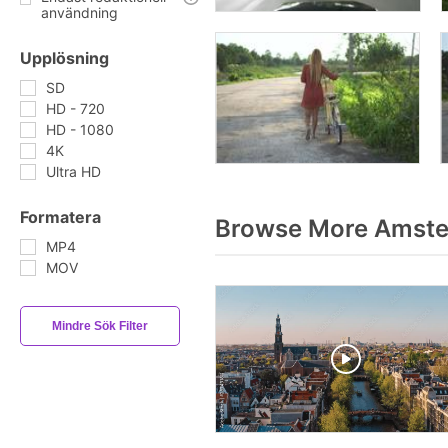
användning
Upplösning
SD
HD - 720
HD - 1080
4K
Ultra HD
Formatera
Browse More Amste
MP4
MOV
Mindre Sök Filter