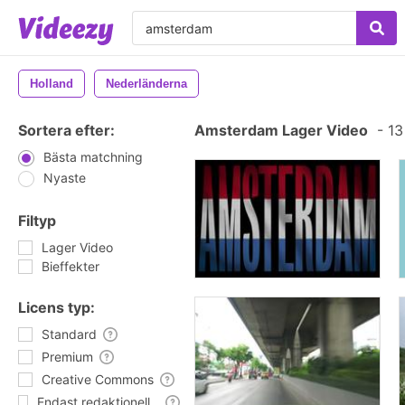
Holland
Nederländerna
Sortera efter:
Amsterdam Lager Video
-
13
Bästa matchning
Nyaste
Filtyp
Lager Video
Bieffekter
Licens typ:
Standard
Premium
Creative Commons
Endast redaktionell