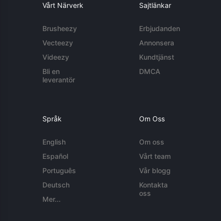
Vårt Närverk
Sajtlänkar
Brusheezy
Erbjudanden
Vecteezy
Annonsera
Videezy
Kundtjänst
Bli en
DMCA
leverantör
Språk
Om Oss
English
Om oss
Español
Vårt team
Português
Vår blogg
Deutsch
Kontakta
oss
Mer...