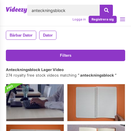
lose
Logga in
Registrera sig
Bärbar Dator
Dator
Filters
Anteckningsblock Lager Video
274 royalty free stock videos matching
anteckningsblock