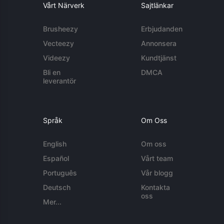
Vårt Närverk
Sajtlänkar
Brusheezy
Erbjudanden
Vecteezy
Annonsera
Videezy
Kundtjänst
Bli en
DMCA
leverantör
Språk
Om Oss
English
Om oss
Español
Vårt team
Português
Vår blogg
Deutsch
Kontakta
oss
Mer...