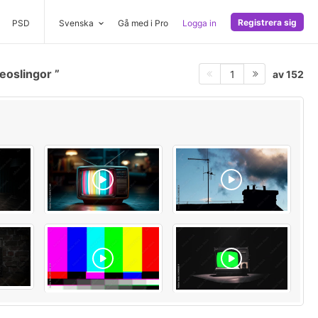
Registrera sig
PSD
Svenska
Gå med i Pro
Logga in
eoslingor
av 152
1