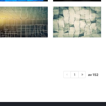
av 152
1