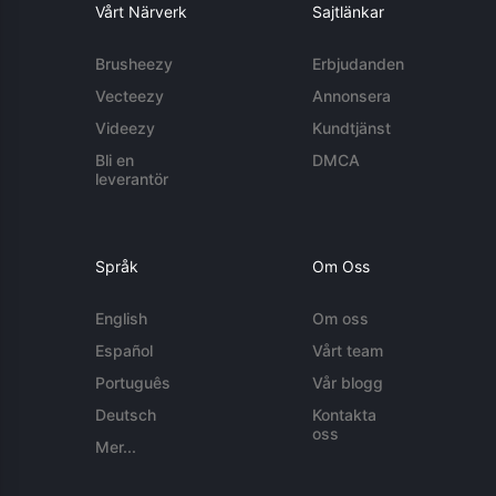
Vårt Närverk
Sajtlänkar
Brusheezy
Erbjudanden
Vecteezy
Annonsera
Videezy
Kundtjänst
Bli en
DMCA
leverantör
Språk
Om Oss
English
Om oss
Español
Vårt team
Português
Vår blogg
Deutsch
Kontakta
oss
Mer...