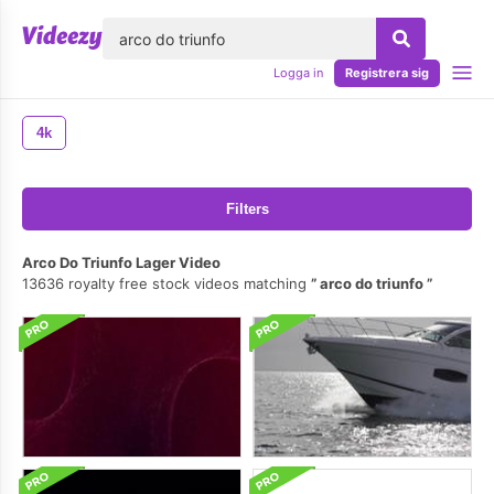
lose
Logga in
Registrera sig
4k
Filters
Arco Do Triunfo Lager Video
13636 royalty free stock videos matching
arco do triunfo