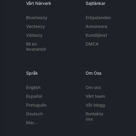
Vårt Närverk
Sajtlänkar
Brusheezy
Erbjudanden
Vecteezy
Annonsera
Videezy
Kundtjänst
Bli en
DMCA
leverantör
Språk
Om Oss
English
Om oss
Español
Vårt team
Português
Vår blogg
Deutsch
Kontakta
oss
Mer...