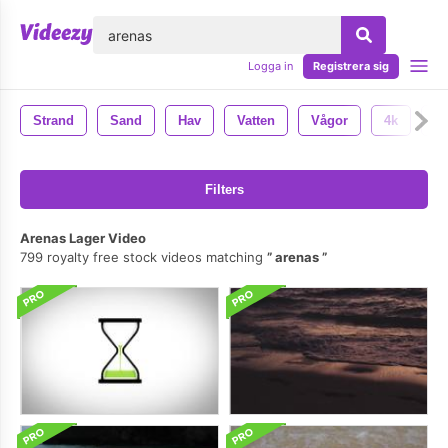
lose
Logga in
Registrera sig
Strand
Sand
Hav
Vatten
Vågor
4k
St
Filters
Arenas Lager Video
799 royalty free stock videos matching
arenas