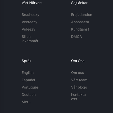
Vårt Närverk
Sajtlänkar
Brusheezy
Erbjudanden
Vecteezy
Annonsera
Videezy
Kundtjänst
Bli en
DMCA
leverantör
Språk
Om Oss
English
Om oss
Español
Vårt team
Português
Vår blogg
Deutsch
Kontakta
oss
Mer...