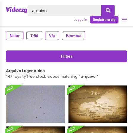
lose
Logga in
Registrera sig
Natur
Träd
Vår
Blomma
Filters
Arquivo Lager Video
147 royalty free stock videos matching
arquivo