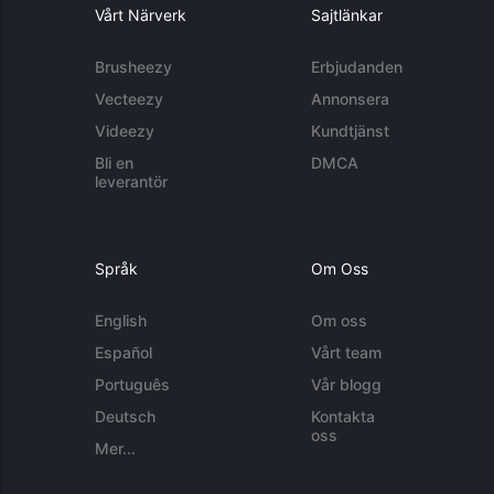
Vårt Närverk
Sajtlänkar
Brusheezy
Erbjudanden
Vecteezy
Annonsera
Videezy
Kundtjänst
Bli en
DMCA
leverantör
Språk
Om Oss
English
Om oss
Español
Vårt team
Português
Vår blogg
Deutsch
Kontakta
oss
Mer...