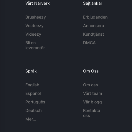
Vårt Närverk
Sajtlänkar
Brusheezy
Erbjudanden
Vecteezy
Annonsera
Videezy
Kundtjänst
Bli en
DMCA
leverantör
Språk
Om Oss
English
Om oss
Español
Vårt team
Português
Vår blogg
Deutsch
Kontakta
oss
Mer...