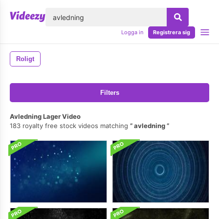
lose
Logga in
Registrera sig
Roligt
Filters
Avledning Lager Video
183 royalty free stock videos matching
avledning