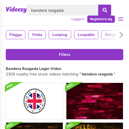
lose
Logga in
Registrera sig
Flagga
Vinka
Looping
Loopable
Slinga
N
Filters
Bandera Rasgada Lager Video
2359 royalty free stock videos matching
bandera rasgada