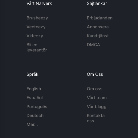
Vårt Närverk
Sajtlänkar
Brusheezy
Erbjudanden
Vecteezy
Annonsera
Videezy
Kundtjänst
Bli en
DMCA
leverantör
Språk
Om Oss
English
Om oss
Español
Vårt team
Português
Vår blogg
Deutsch
Kontakta
oss
Mer...