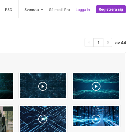
Registrera sig
PSD
Svenska
Gå med i Pro
Logga in
av 44
1