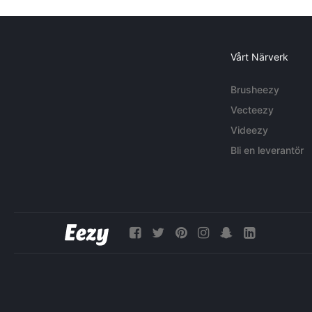
Vårt Närverk
Brusheezy
Vecteezy
Videezy
Bli en leverantör