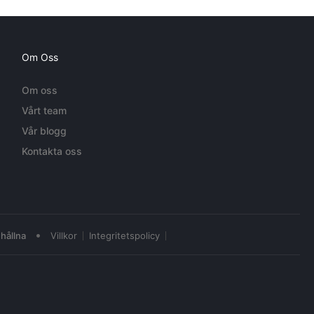
Om Oss
Om oss
Vårt team
Vår blogg
Kontakta oss
•
hållna
Villkor
Integritetspolicy