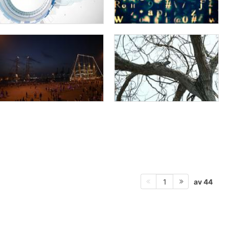
av 44
1