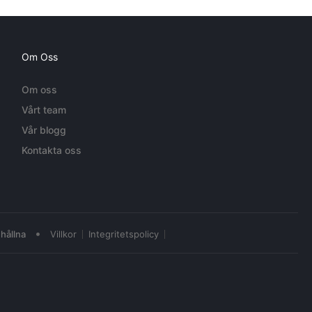
Om Oss
Om oss
Vårt team
Vår blogg
Kontakta oss
•
hållna
Villkor
Integritetspolicy