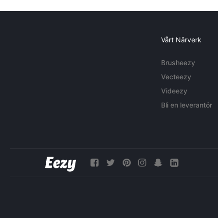
Vårt Närverk
Brusheezy
Vecteezy
Videezy
Bli en leverantör