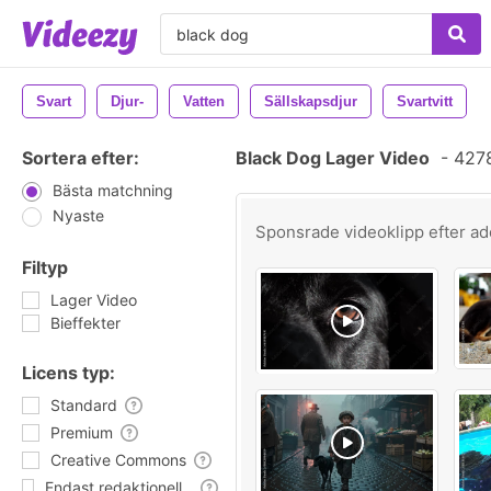
Svart
Djur-
Vatten
Sällskapsdjur
Svartvitt
Sortera efter:
Black Dog Lager Video
-
4278
Bästa matchning
Nyaste
Sponsrade videoklipp efter
ad
Filtyp
Lager Video
Bieffekter
Licens typ:
Standard
Premium
Creative Commons
Endast redaktionell