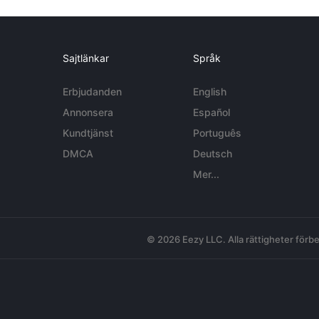
Sajtlänkar
Språk
Erbjudanden
English
Annonsera
Español
Kundtjänst
Português
DMCA
Deutsch
Mer...
© 2026 Eezy LLC. Alla rättigheter förbe