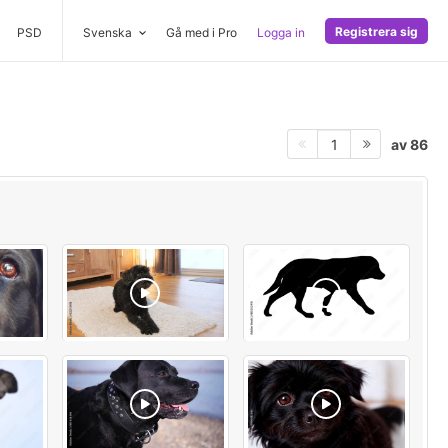
Registrera sig
PSD
Svenska
Gå med i Pro
Logga in
av 86
1