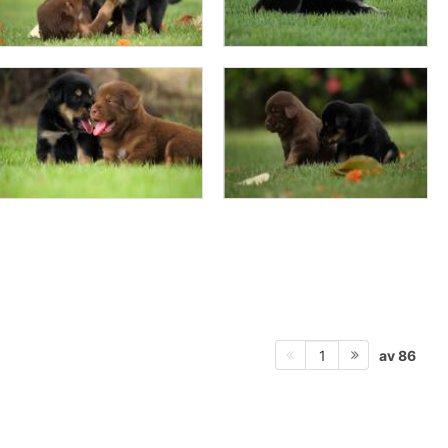
av 86
1