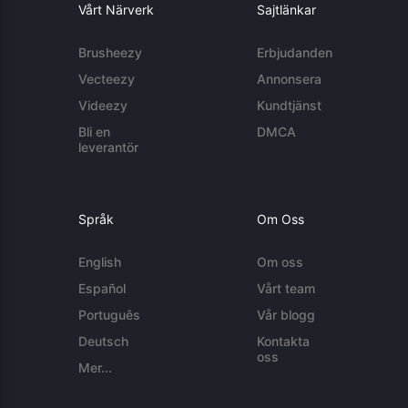
Vårt Närverk
Sajtlänkar
Brusheezy
Erbjudanden
Vecteezy
Annonsera
Videezy
Kundtjänst
Bli en
DMCA
leverantör
Språk
Om Oss
English
Om oss
Español
Vårt team
Português
Vår blogg
Deutsch
Kontakta
oss
Mer...