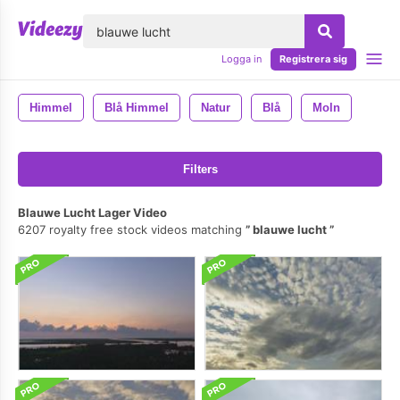
lose
Logga in
Registrera sig
Himmel
Blå Himmel
Natur
Blå
Moln
Filters
Blauwe Lucht Lager Video
6207 royalty free stock videos matching
blauwe lucht