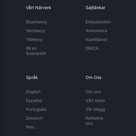
Vårt Närverk
Sajtlänkar
Brusheezy
Erbjudanden
Vecteezy
Annonsera
Videezy
Kundtjänst
Bli en
DMCA
leverantör
Språk
Om Oss
English
Om oss
Español
Vårt team
Português
Vår blogg
Deutsch
Kontakta
oss
Mer...