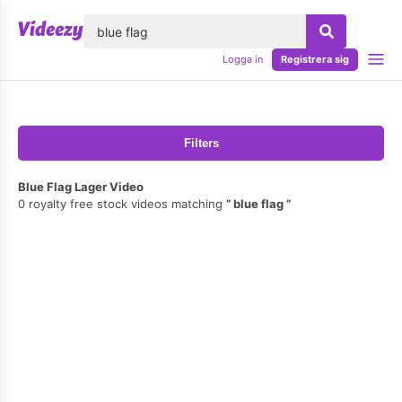
lose
Logga in
Registrera sig
Filters
Blue Flag Lager Video
0 royalty free stock videos matching
blue flag