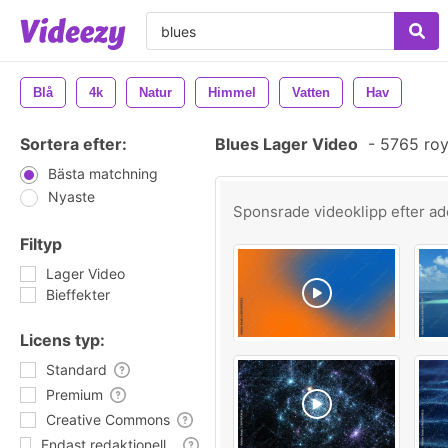
Blå
4k
Natur
Himmel
Vatten
Hav
Sortera efter:
Blues Lager Video
-
5765 roy
Bästa matchning
Nyaste
Sponsrade videoklipp efter
ad
Filtyp
Lager Video
Bieffekter
Licens typ:
Standard
Premium
Creative Commons
Endast redaktionell