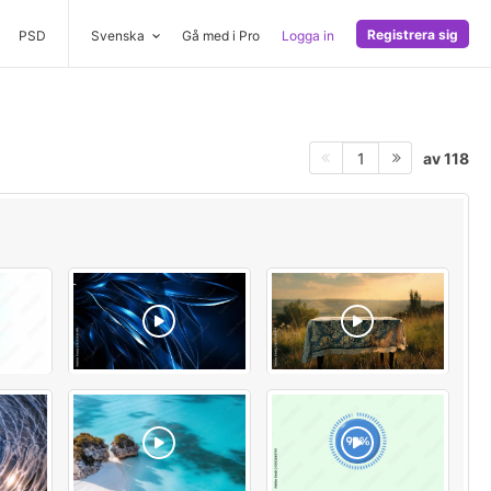
Registrera sig
PSD
Svenska
Gå med i Pro
Logga in
av 118
1