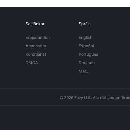
Sajtlänkar
Språk
Erbjudanden
English
Annonsera
Español
Kundtjänst
Português
DMCA
Deutsch
Mer...
© 2026 Eezy LLC. Alla rättigheter förbe