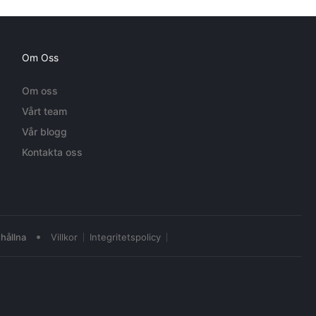
Om Oss
Om oss
Vårt team
Vår blogg
Kontakta oss
•
hållna
Villkor
Integritetspolicy