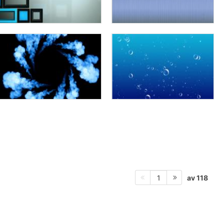
av 118
1