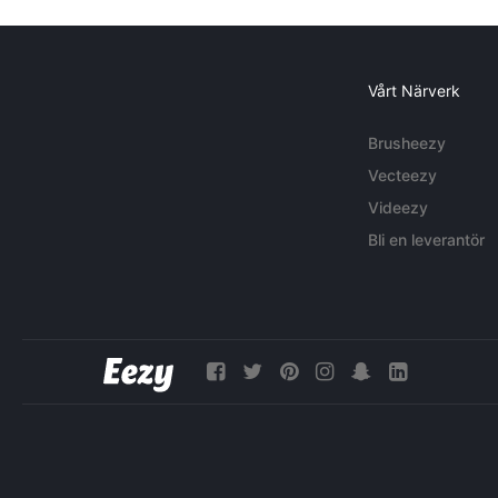
Vårt Närverk
Brusheezy
Vecteezy
Videezy
Bli en leverantör