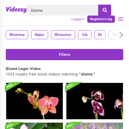
lose
Logga in
Registrera sig
Blomma
Natur
Blommor
Vår
Bi
Trädgård
Filters
Blume Lager Video
1243 royalty free stock videos matching
blume