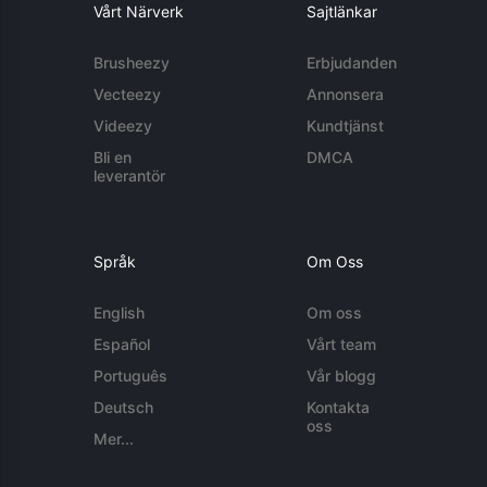
Vårt Närverk
Sajtlänkar
Brusheezy
Erbjudanden
Vecteezy
Annonsera
Videezy
Kundtjänst
Bli en
DMCA
leverantör
Språk
Om Oss
English
Om oss
Español
Vårt team
Português
Vår blogg
Deutsch
Kontakta
oss
Mer...