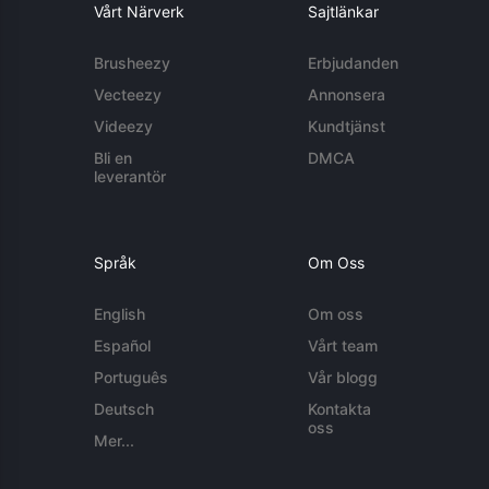
Vårt Närverk
Sajtlänkar
Brusheezy
Erbjudanden
Vecteezy
Annonsera
Videezy
Kundtjänst
Bli en
DMCA
leverantör
Språk
Om Oss
English
Om oss
Español
Vårt team
Português
Vår blogg
Deutsch
Kontakta
oss
Mer...