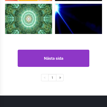
Nästa sida
1