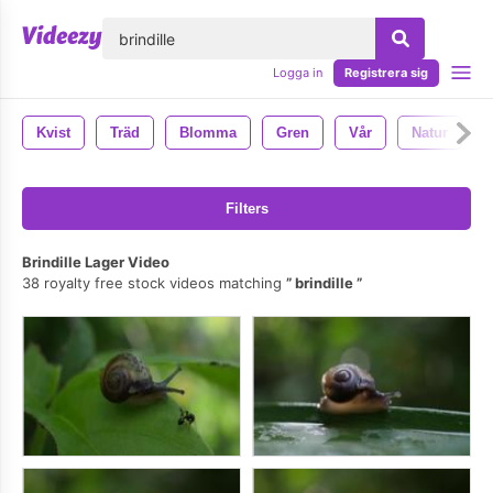
lose
Logga in
Registrera sig
Kvist
Träd
Blomma
Gren
Vår
Natur
Filters
Brindille Lager Video
38 royalty free stock videos matching
brindille