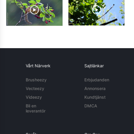
Vårt Närverk
Sajtlänkar
Brusheezy
Erbjudanden
Vecteezy
Annonsera
Videezy
Kundtjänst
Bli en
DMCA
leverantör