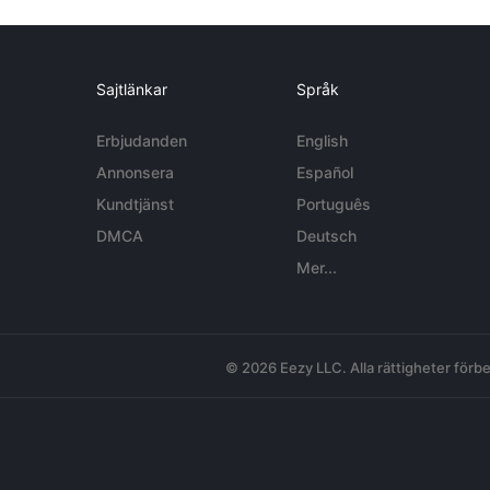
Sajtlänkar
Språk
Erbjudanden
English
Annonsera
Español
Kundtjänst
Português
DMCA
Deutsch
Mer...
© 2026 Eezy LLC. Alla rättigheter förbe