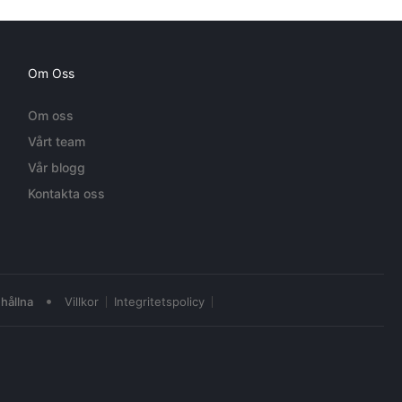
Om Oss
Om oss
Vårt team
Vår blogg
Kontakta oss
•
hållna
Villkor
Integritetspolicy