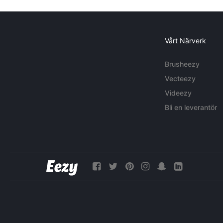
Vårt Närverk
Brusheezy
Vecteezy
Videezy
Bli en leverantör