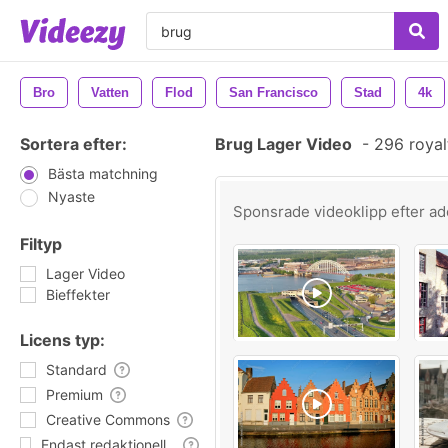
Bro
Vatten
Flod
San Francisco
Stad
4k
Sortera efter:
Brug Lager Video
-
296 royal
Bästa matchning
Nyaste
Sponsrade videoklipp efter
ad
Filtyp
Lager Video
Bieffekter
Licens typ:
Standard
Premium
Creative Commons
Endast redaktionell