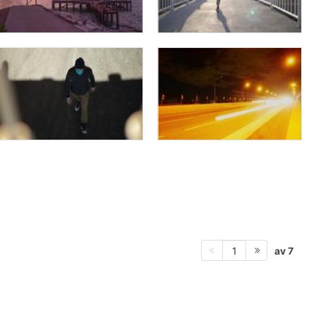
av 7
1