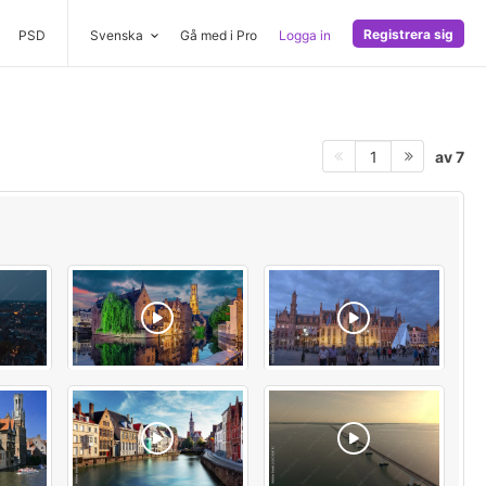
Registrera sig
PSD
Svenska
Gå med i Pro
Logga in
av 7
1