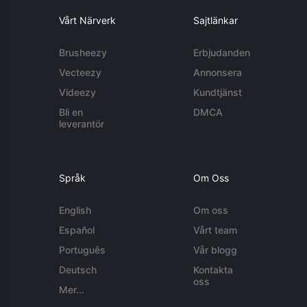
Vårt Närverk
Sajtlänkar
Brusheezy
Erbjudanden
Vecteezy
Annonsera
Videezy
Kundtjänst
Bli en
DMCA
leverantör
Språk
Om Oss
English
Om oss
Español
Vårt team
Português
Vår blogg
Deutsch
Kontakta
oss
Mer...