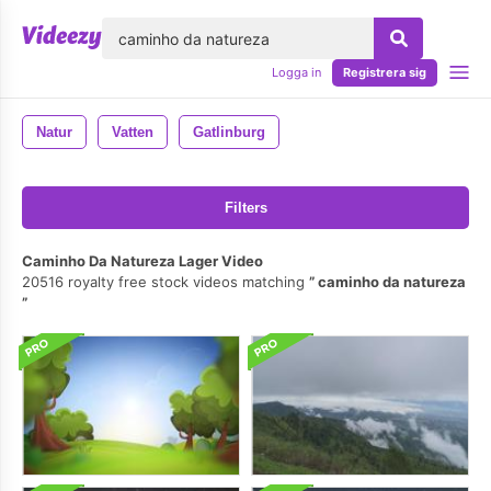
lose
Logga in
Registrera sig
Natur
Vatten
Gatlinburg
Filters
Caminho Da Natureza Lager Video
20516 royalty free stock videos matching
caminho da natureza