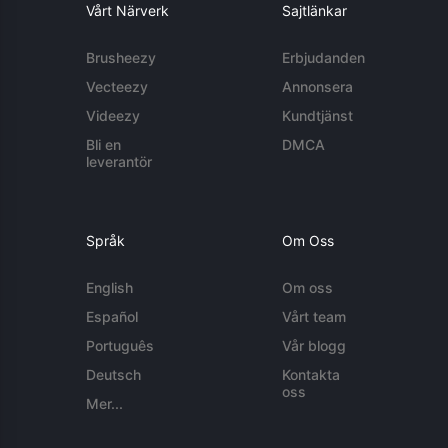
Vårt Närverk
Sajtlänkar
Brusheezy
Erbjudanden
Vecteezy
Annonsera
Videezy
Kundtjänst
Bli en
DMCA
leverantör
Språk
Om Oss
English
Om oss
Español
Vårt team
Português
Vår blogg
Deutsch
Kontakta
oss
Mer...