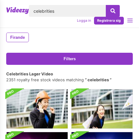
lose
Logga in
Registrera sig
Firande
Filters
Celebrities Lager Video
2351 royalty free stock videos matching
celebrities