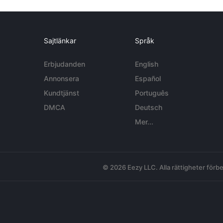
Sajtlänkar
Språk
Erbjudanden
English
Annonsera
Español
Kundtjänst
Português
DMCA
Deutsch
Mer...
© 2026 Eezy LLC. Alla rättigheter förbe