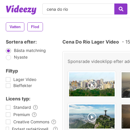
Vatten
Flod
Sortera efter:
Cena Do Rio Lager Video
-
15
Bästa matchning
Nyaste
Sponsrade videoklipp efter
ad
Filtyp
Lager Video
Bieffekter
Licens typ:
Standard
Premium
Creative Commons
Endast redaktionell