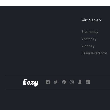
Vårt Närverk
Brusheezy
Vecteezy
Videezy
Bli en leverantör