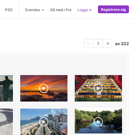
Registrera sig
PSD
Svenska
Gå med i Pro
Logga in
av 322
1