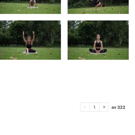
av 322
1