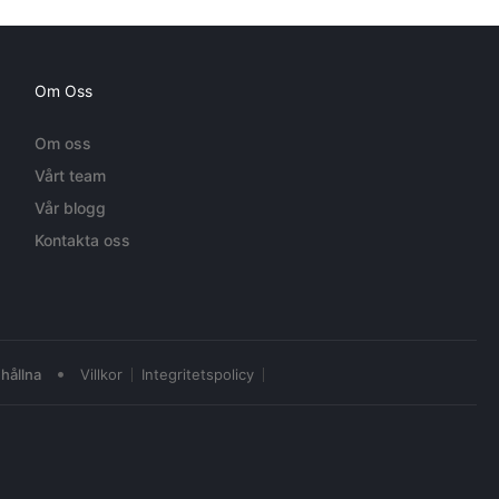
Om Oss
Om oss
Vårt team
Vår blogg
Kontakta oss
•
hållna
Villkor
Integritetspolicy