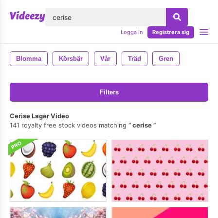
lose
Logga in
Registrera sig
Blomma
Körsbär
Vår
Träd
Gren
Filters
Cerise Lager Video
141 royalty free stock videos matching
cerise