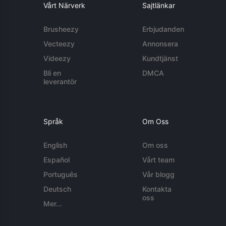
Vårt Närverk
Sajtlänkar
Brusheezy
Erbjudanden
Vecteezy
Annonsera
Videezy
Kundtjänst
Bli en
DMCA
leverantör
Språk
Om Oss
English
Om oss
Español
Vårt team
Português
Vår blogg
Deutsch
Kontakta
oss
Mer...