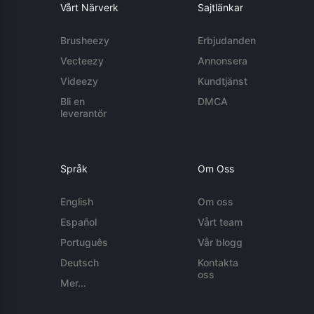
Vårt Närverk
Sajtlänkar
Brusheezy
Erbjudanden
Vecteezy
Annonsera
Videezy
Kundtjänst
Bli en
DMCA
leverantör
Språk
Om Oss
English
Om oss
Español
Vårt team
Português
Vår blogg
Deutsch
Kontakta
oss
Mer...