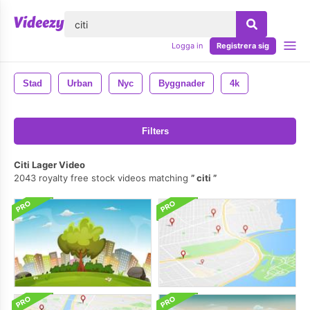
lose
Logga in
Registrera sig
Stad
Urban
Nyc
Byggnader
4k
Filters
Citi Lager Video
2043 royalty free stock videos matching
citi