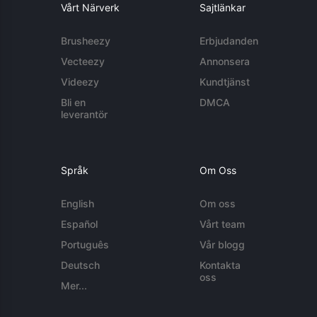
Vårt Närverk
Sajtlänkar
Brusheezy
Erbjudanden
Vecteezy
Annonsera
Videezy
Kundtjänst
Bli en
DMCA
leverantör
Språk
Om Oss
English
Om oss
Español
Vårt team
Português
Vår blogg
Deutsch
Kontakta
oss
Mer...