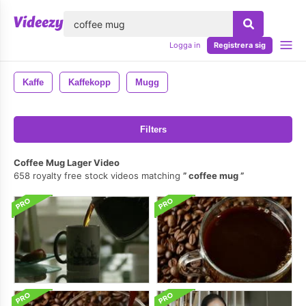
lose
Logga in
Registrera sig
Kaffe
Kaffekopp
Mugg
Filters
Coffee Mug Lager Video
658 royalty free stock videos matching
coffee mug