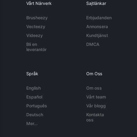
Vårt Närverk
Sajtlänkar
Brusheezy
Erbjudanden
Vecteezy
Annonsera
Videezy
Kundtjänst
Bli en
DMCA
leverantör
Språk
Om Oss
English
Om oss
Español
Vårt team
Português
Vår blogg
Deutsch
Kontakta
oss
Mer...