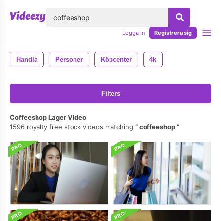
lose
Logga in
Registrera sig
Handla
Personer
Köpcenter
4k
Filters
Coffeeshop Lager Video
1596 royalty free stock videos matching
coffeeshop