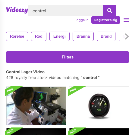
lose
Logga in
Registrera sig
Rörelse
Röd
Energi
Bränna
Brand
Gul
Filters
Control Lager Video
428 royalty free stock videos matching
control