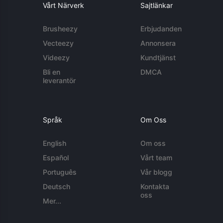
Vårt Närverk
Sajtlänkar
Brusheezy
Erbjudanden
Vecteezy
Annonsera
Videezy
Kundtjänst
Bli en
DMCA
leverantör
Språk
Om Oss
English
Om oss
Español
Vårt team
Português
Vår blogg
Deutsch
Kontakta
oss
Mer...