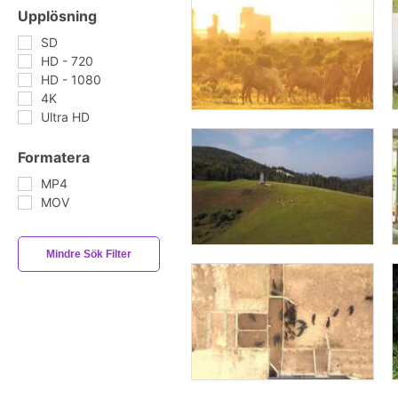
Upplösning
SD
HD - 720
HD - 1080
4K
Ultra HD
Formatera
MP4
MOV
Mindre Sök Filter