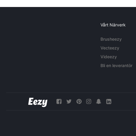
Vårt Närverk
Brusheezy
Vecteezy
Videezy
Bli en leverantör