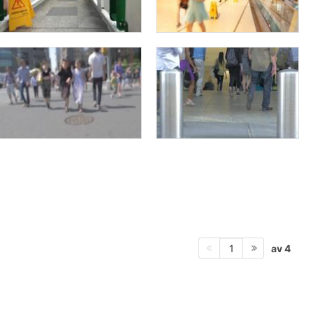
av 4
1