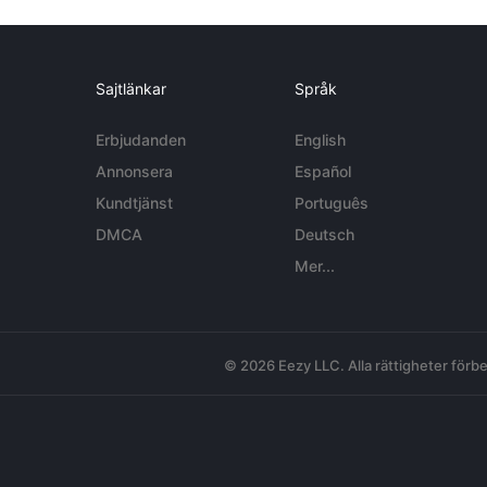
Sajtlänkar
Språk
Erbjudanden
English
Annonsera
Español
Kundtjänst
Português
DMCA
Deutsch
Mer...
© 2026 Eezy LLC. Alla rättigheter förbe