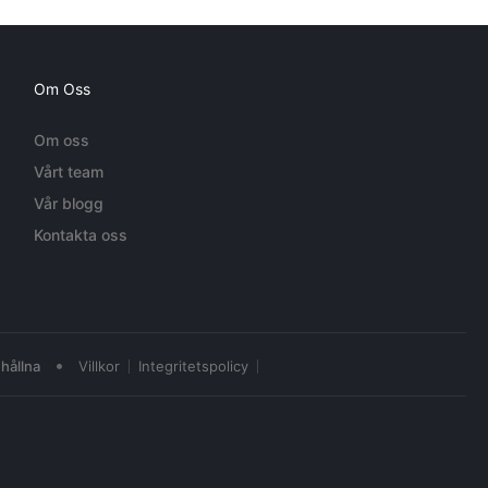
Om Oss
Om oss
Vårt team
Vår blogg
Kontakta oss
•
hållna
Villkor
Integritetspolicy