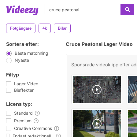
Fotgängare
4k
Bilar
Sortera efter:
Cruce Peatonal Lager Video
Bästa matchning
Nyaste
Sponsrade videoklipp efter
ad
Filtyp
Lager Video
Bieffekter
Licens typ:
Standard
Premium
Creative Commons
Endast redaktionell