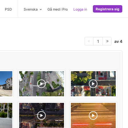
Registrera sig
PSD
Svenska
Gå med i Pro
Logga in
av 4
1