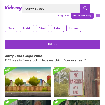
lose
Logga in
Registrera sig
Gata
Trafik
Stad
Bilar
Urban
Filters
Curvy Street Lager Video
1147 royalty free stock videos matching
curvy street