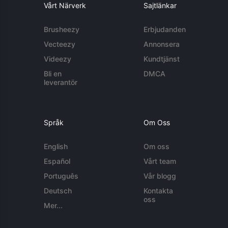
Vårt Närverk
Sajtlänkar
Brusheezy
Erbjudanden
Vecteezy
Annonsera
Videezy
Kundtjänst
Bli en
DMCA
leverantör
Språk
Om Oss
English
Om oss
Español
Vårt team
Português
Vår blogg
Deutsch
Kontakta
oss
Mer...