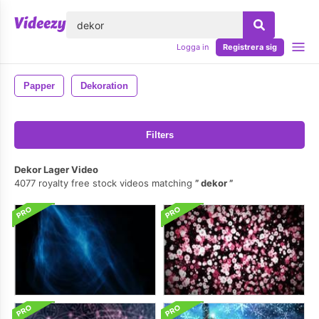
lose
Logga in
Registrera sig
Papper
Dekoration
Filters
Dekor Lager Video
4077 royalty free stock videos matching
dekor