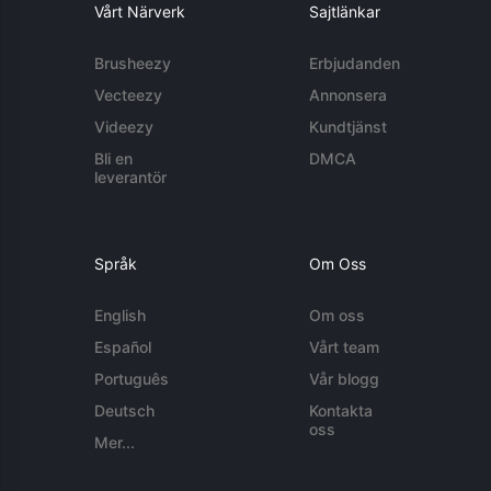
Vårt Närverk
Sajtlänkar
Brusheezy
Erbjudanden
Vecteezy
Annonsera
Videezy
Kundtjänst
Bli en
DMCA
leverantör
Språk
Om Oss
English
Om oss
Español
Vårt team
Português
Vår blogg
Deutsch
Kontakta
oss
Mer...