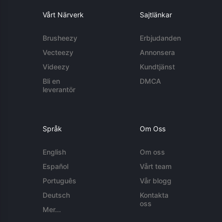
Vårt Närverk
Sajtlänkar
Brusheezy
Erbjudanden
Vecteezy
Annonsera
Videezy
Kundtjänst
Bli en
DMCA
leverantör
Språk
Om Oss
English
Om oss
Español
Vårt team
Português
Vår blogg
Deutsch
Kontakta
oss
Mer...