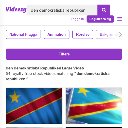
lose
Logga in
Registrera sig
National Flagga
Animation
Rörelse
Bakgrunder
Filters
Den Demokratiska Republiken Lager Video
54 royalty free stock videos matching
den demokratiska
republiken