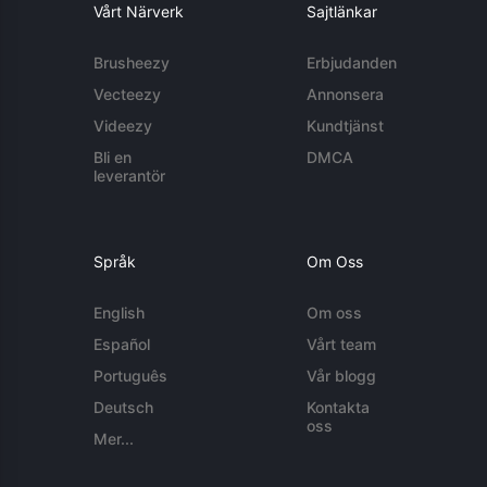
Vårt Närverk
Sajtlänkar
Brusheezy
Erbjudanden
Vecteezy
Annonsera
Videezy
Kundtjänst
Bli en
DMCA
leverantör
Språk
Om Oss
English
Om oss
Español
Vårt team
Português
Vår blogg
Deutsch
Kontakta
oss
Mer...