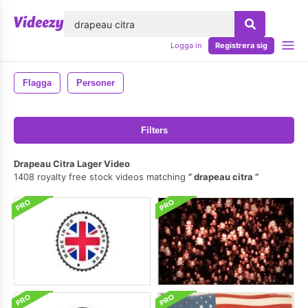
lose
Logga in
Registrera sig
Flagga
Personer
Filters
Drapeau Citra Lager Video
1408 royalty free stock videos matching
drapeau citra