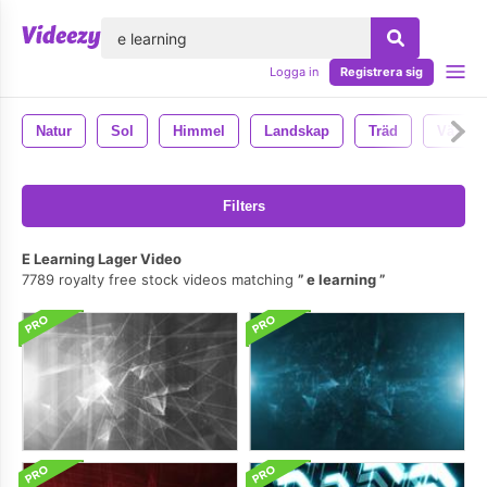
lose
Logga in
Registrera sig
Natur
Sol
Himmel
Landskap
Träd
Växt
Filters
E Learning Lager Video
7789 royalty free stock videos matching
e learning