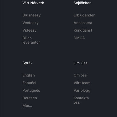
Vårt Närverk
Sajtlänkar
Brusheezy
Erbjudanden
Vecteezy
Annonsera
Videezy
Kundtjänst
Bli en
DMCA
leverantör
Språk
Om Oss
English
Om oss
Español
Vårt team
Português
Vår blogg
Deutsch
Kontakta
oss
Mer...