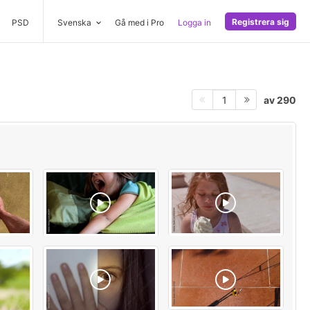
Registrera sig
PSD
Svenska
Gå med i Pro
Logga in
av 290
1