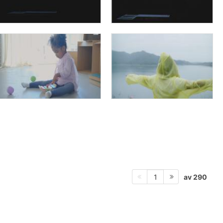
av 290
1