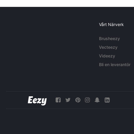
Vårt Närverk
Brusheezy
Vecteezy
Videezy
Bli en leverantör