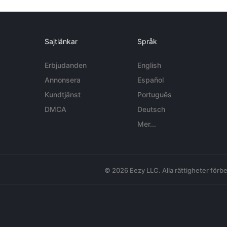
Sajtlänkar
Språk
Erbjudanden
English
Annonsera
Español
Kundtjänst
Português
DMCA
Deutsch
Mer...
© 2026 Eezy LLC. Alla rättigheter förbe