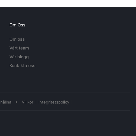
Om Oss
Om oss
Vårt team
Vår blogg
Kontakta oss
•
hållna
Villkor
Integritetspolicy