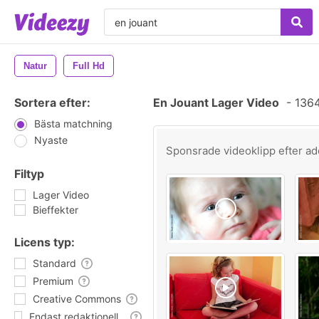
Natur
Full Hd
Sortera efter:
En Jouant Lager Video
-
1364
Bästa matchning
Nyaste
Sponsrade videoklipp efter
ad
Filtyp
Lager Video
Bieffekter
Licens typ:
Standard
Premium
Creative Commons
Endast redaktionell