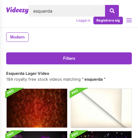
lose
Logga in
Registrera sig
Modern
Filters
Esquerda Lager Video
184 royalty free stock videos matching
esquerda