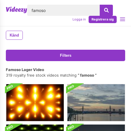
lose
Logga in
Registrera sig
Känd
Filters
Famoso Lager Video
319 royalty free stock videos matching
famoso