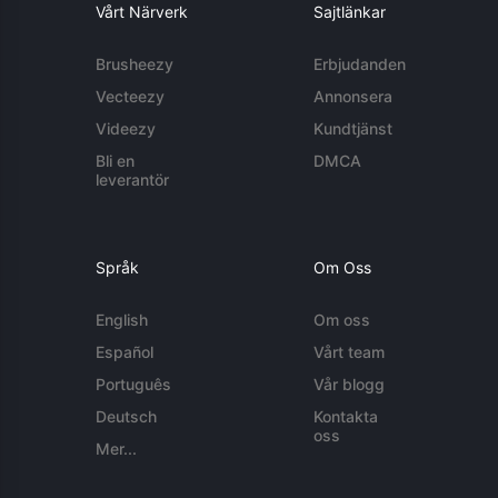
Vårt Närverk
Sajtlänkar
Brusheezy
Erbjudanden
Vecteezy
Annonsera
Videezy
Kundtjänst
Bli en
DMCA
leverantör
Språk
Om Oss
English
Om oss
Español
Vårt team
Português
Vår blogg
Deutsch
Kontakta
oss
Mer...