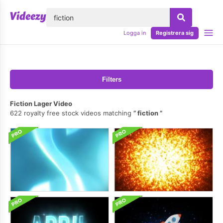
lose
Logga in
Registrera sig
Filters
Fiction Lager Video
622 royalty free stock videos matching
fiction