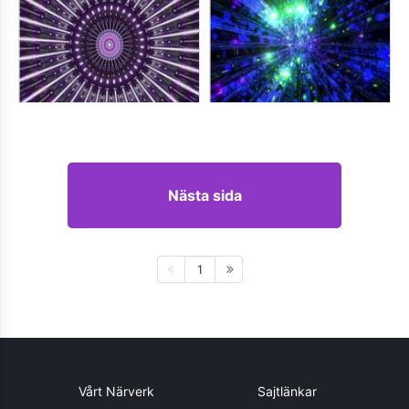
Nästa sida
1
Vårt Närverk
Sajtlänkar