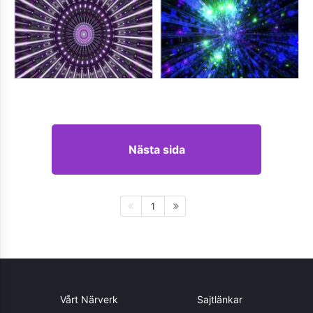
Nästa sida
1
Vårt Närverk
Sajtlänkar