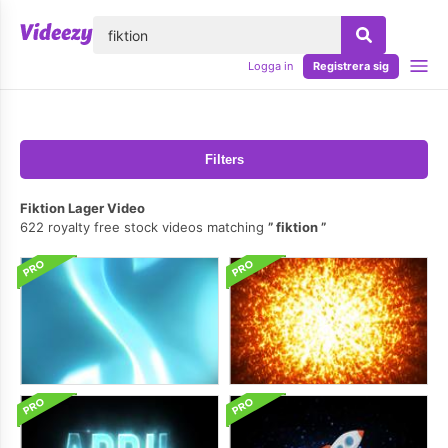
lose
Logga in
Registrera sig
Filters
Fiktion Lager Video
622 royalty free stock videos matching
fiktion