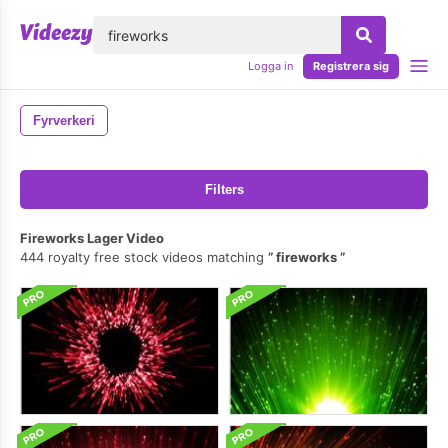
lose
Logga in
Registrera sig
Fyrverkeri
Filters
Fireworks Lager Video
444 royalty free stock videos matching
fireworks