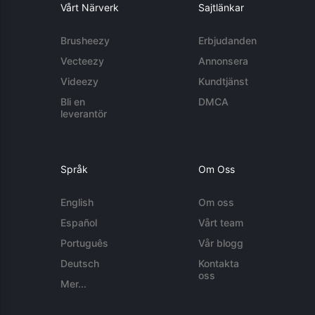
Vårt Närverk
Sajtlänkar
Brusheezy
Erbjudanden
Vecteezy
Annonsera
Videezy
Kundtjänst
Bli en
DMCA
leverantör
Språk
Om Oss
English
Om oss
Español
Vårt team
Português
Vår blogg
Deutsch
Kontakta
oss
Mer...