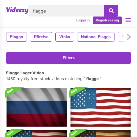
lose
Logga in
Registrera sig
Flagga
Rörelse
Vinka
National Flagga
Slinga
Filters
Flagge Lager Video
1460 royalty free stock videos matching
flagge