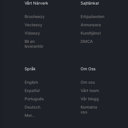
Vårt Närverk
Sajtlänkar
Brusheezy
Erbjudanden
Vecteezy
Annonsera
Videezy
Kundtjänst
Bli en
DMCA
leverantör
Språk
Om Oss
English
Om oss
Español
Vårt team
Português
Vår blogg
Deutsch
Kontakta
oss
Mer...