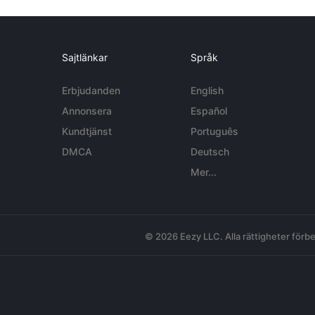
Sajtlänkar
Språk
Erbjudanden
English
Annonsera
Español
Kundtjänst
Português
DMCA
Deutsch
Mer...
© 2026 Eezy LLC. Alla rättigheter förbe