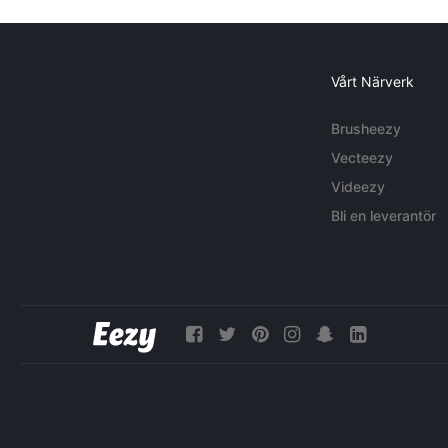
Vårt Närverk
Brusheezy
Vecteezy
Videezy
Bli en leverantör