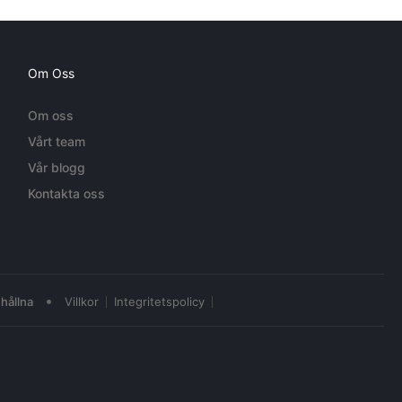
Om Oss
Om oss
Vårt team
Vår blogg
Kontakta oss
•
hållna
Villkor
Integritetspolicy