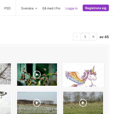
Registrera sig
PSD
Svenska
Gå med i Pro
Logga in
av 45
1