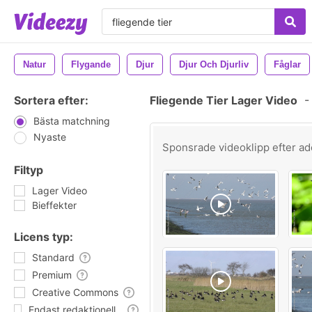
Natur
Flygande
Djur
Djur Och Djurliv
Fåglar
Sortera efter:
Fliegende Tier Lager Video
-
Bästa matchning
Nyaste
Sponsrade videoklipp efter
ad
Filtyp
Lager Video
Bieffekter
Licens typ:
Standard
Premium
Creative Commons
Endast redaktionell