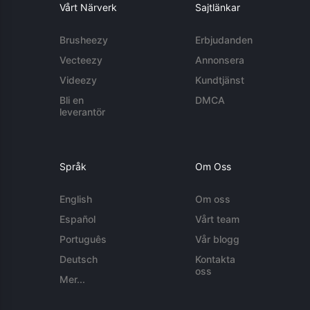
Vårt Närverk
Sajtlänkar
Brusheezy
Erbjudanden
Vecteezy
Annonsera
Videezy
Kundtjänst
Bli en
DMCA
leverantör
Språk
Om Oss
English
Om oss
Español
Vårt team
Português
Vår blogg
Deutsch
Kontakta
oss
Mer...