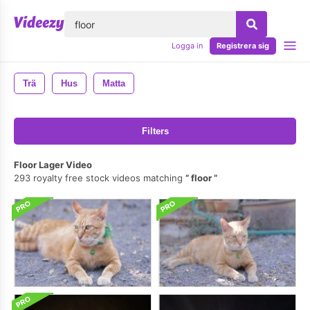
lose
Logga in
Registrera sig
Trä
Hus
Matta
Filters
Floor Lager Video
293 royalty free stock videos matching
floor