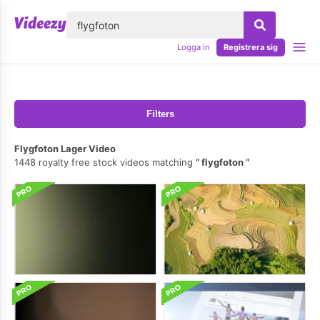
lose
Logga in
Registrera sig
Filters
Flygfoton Lager Video
1448 royalty free stock videos matching
flygfoton