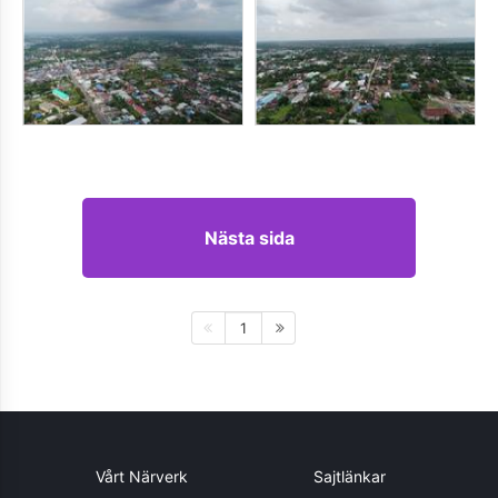
Nästa sida
1
Vårt Närverk
Sajtlänkar