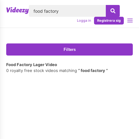
lose
Logga in
Registrera sig
Filters
Food Factory Lager Video
0 royalty free stock videos matching
food factory