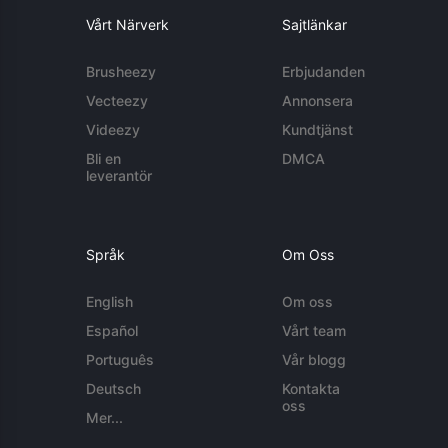
Vårt Närverk
Sajtlänkar
Brusheezy
Erbjudanden
Vecteezy
Annonsera
Videezy
Kundtjänst
Bli en
DMCA
leverantör
Språk
Om Oss
English
Om oss
Español
Vårt team
Português
Vår blogg
Deutsch
Kontakta
oss
Mer...